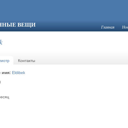
ЯННЫЕ ВЕЩИ
Главная
Но
k
е вкладки
смотр
(активная вкладка)
Контакты
е имя:
Eldibek
я
месяц