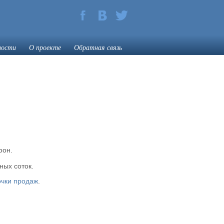
вости
О проекте
Обратная связь
фон.
ных соток.
очки продаж
.