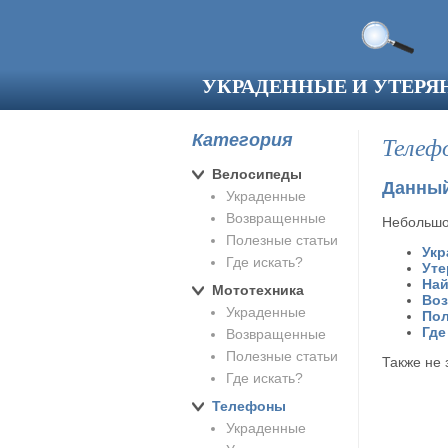
Перейти к основному содержанию
УКРАДЕННЫЕ И УТЕР
Категория
Телеф
Велосипеды
Данный
Украденные
Возвращенные
Небольшо
Полезные статьи
Укр
Где искать?
Уте
На
Мототехника
Во
Украденные
Пол
Где
Возвращенные
Полезные статьи
Также не 
Где искать?
Телефоны
Украденные