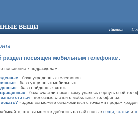
ЯННЫЕ ВЕЩИ
Главная
Но
оны
 раздел посвящен мобильным телефонам.
е пояснение к подразделам:
аденные
- база украденных телефонов
рянные
- база утерянных мобильных
йденные
- база найденных соток
звращенные
- база счастливчиков, кому удалось вернуть свой теле
езные статьи
- полезные статьи о мобильных телефонах.
 искать?
- здесь вы можете ознакомиться с точками продаж краден
забывайте, что вы можете добавить на сайт новые
вещи
,
статьи
и
т