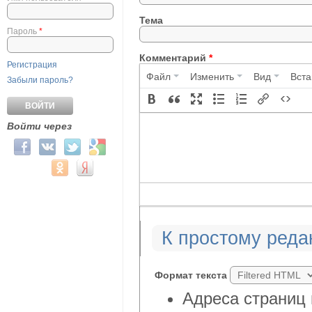
Тема
Пароль
*
Комментарий
*
Регистрация
Файл
Изменить
Вид
Вста
Забыли пароль?
Войти через
Login with Facebook
Login with ВКонтакте
Login with Twitter
Login with Google
Login with Mail.ru
Login with Одноклассники
Login with Яндекс
К простому реда
Формат текста
Адреса страниц 