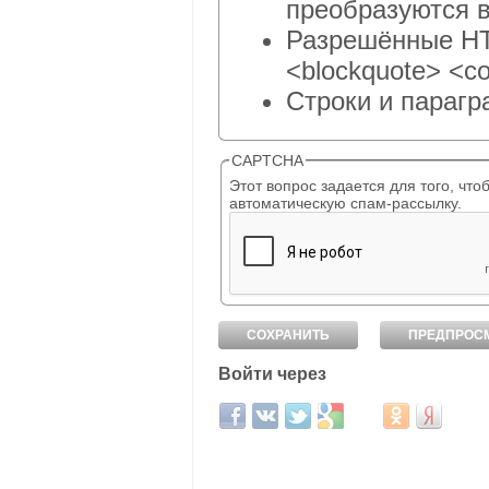
преобразуются в
Разрешённые HTM
<blockquote> <co
Строки и парагр
CAPTCHA
Этот вопрос задается для того, чтобы выяснить, являет
автоматическую спам-рассылку.
Войти через
Login with Facebook
Login with ВКонтакте
Login with Twitter
Login with Google
Login with Mail.ru
Login with Од
Login wit