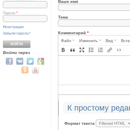
Ваше имя
Пароль
*
Тема
Регистрация
Комментарий
*
Забыли пароль?
Файл
Изменить
Вид
Вста
Войти через
Login with Facebook
Login with ВКонтакте
Login with Twitter
Login with Google
Login with Mail.ru
Login with Одноклассники
Login with Яндекс
К простому реда
Формат текста