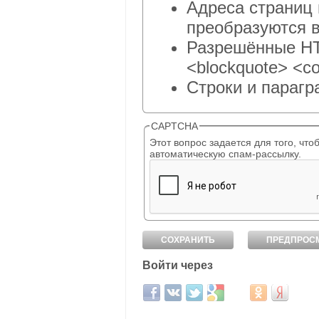
Адреса страниц 
преобразуются в
Разрешённые HTM
<blockquote> <co
Строки и парагр
CAPTCHA
Этот вопрос задается для того, чтобы выяснить, являет
автоматическую спам-рассылку.
Войти через
Login with Facebook
Login with ВКонтакте
Login with Twitter
Login with Google
Login with Mail.ru
Login with Од
Login wit