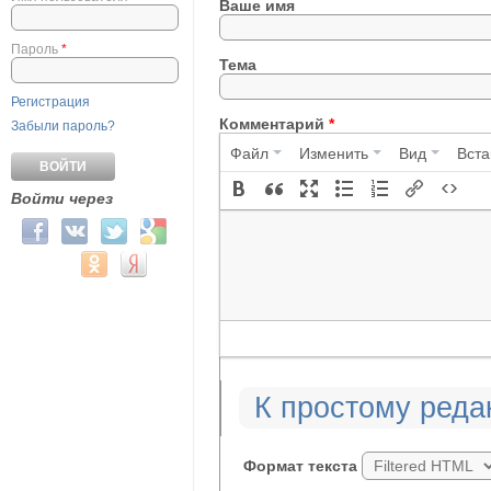
Ваше имя
Пароль
*
Тема
Регистрация
Комментарий
*
Забыли пароль?
Файл
Изменить
Вид
Вста
Войти через
Login with Facebook
Login with ВКонтакте
Login with Twitter
Login with Google
Login with Mail.ru
Login with Одноклассники
Login with Яндекс
К простому реда
Формат текста