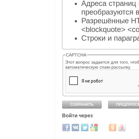
Адреса страниц 
преобразуются в
Разрешённые HTM
<blockquote> <co
Строки и парагр
CAPTCHA
Этот вопрос задается для того, чтобы выяснить, являет
автоматическую спам-рассылку.
Войти через
Login with Facebook
Login with ВКонтакте
Login with Twitter
Login with Google
Login with Mail.ru
Login with Од
Login wit